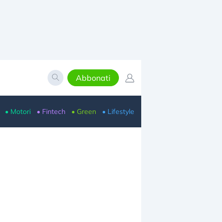
Abbonati
• Motori
• Fintech
• Green
• Lifestyle