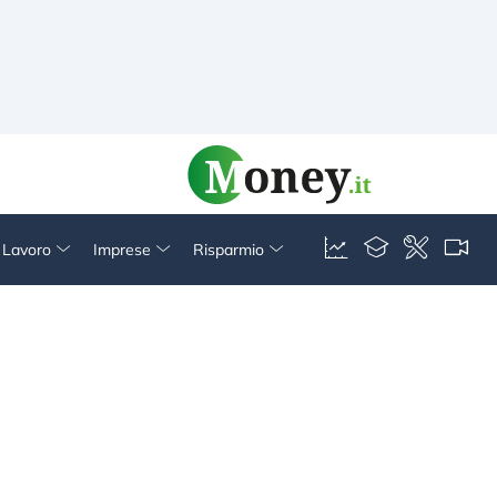
& Lavoro
Imprese
Risparmio