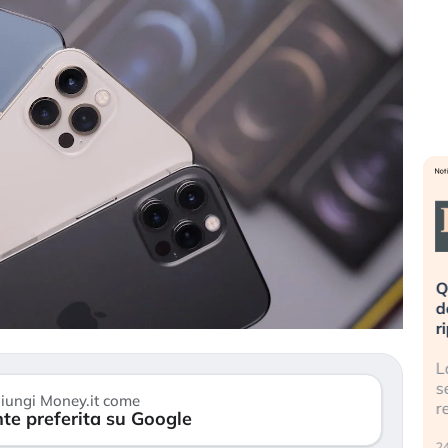
eme alla
«La mia vita è rovinata». Investitori
Q
uidando il
in preda al panico dopo lo scoppio
d
della bolla AI
r
finalmente
Il crollo della bolla AI travolge il
L
tanchezza
Kospi, mentre gli investitori retail (…)
s
iungi Money.it come
r
te preferita su Google
30 luglio 2026
24