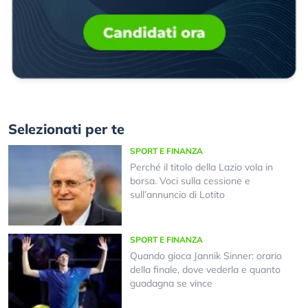
Selezionati per te
SPORT E FINANZA
Perché il titolo della Lazio vola in
borsa. Voci sulla cessione e
sull’annuncio di Lotito
SPORT E FINANZA
Quando gioca Jannik Sinner: orario
della finale, dove vederla e quanto
guadagna se vince