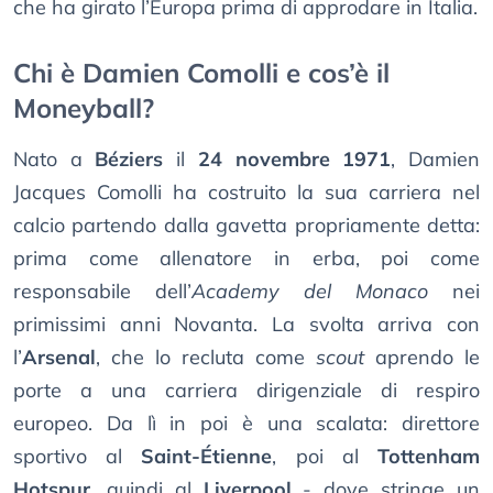
che ha girato l’Europa prima di approdare in Italia.
Chi è Damien Comolli e cos’è il
Moneyball?
Nato a
Béziers
il
24 novembre 1971
, Damien
Jacques Comolli ha costruito la sua carriera nel
calcio partendo dalla gavetta propriamente detta:
prima come allenatore in erba, poi come
responsabile dell’
Academy del Monaco
nei
primissimi anni Novanta. La svolta arriva con
l’
Arsenal
, che lo recluta come
scout
aprendo le
porte a una carriera dirigenziale di respiro
europeo. Da lì in poi è una scalata: direttore
sportivo al
Saint-Étienne
, poi al
Tottenham
Hotspur
, quindi al
Liverpool
- dove stringe un