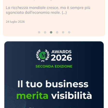
La ricchezza mondiale cresce, ma è sempre più
sganciata dall’economia reale. (…)
24 luglio 2026