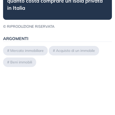
quanto costa comprare un’isola privata
in Italia
© RIPRODUZIONE RISERVATA
ARGOMENTI
#
Mercato immobiliare
#
Acquisto di un immobile
#
Beni immobili