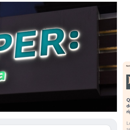
eme alla
«La mia vita è rovinata». Investitori
Q
uidando il
in preda al panico dopo lo scoppio
d
della bolla AI
r
finalmente
Il crollo della bolla AI travolge il
L
tanchezza
Kospi, mentre gli investitori retail (…)
s