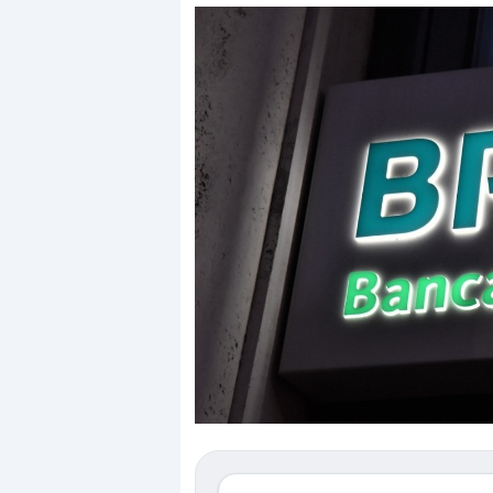
Dalle valutazioni estr
correzione. Cosa sta g
repricing degli asset?
Gli investitori stanno 
mostrando segni di s