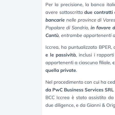
Per la precisione, la banca it
avere sottoscritto
due contratti
bancarie
nelle province di Vare
Popolare di Sondrio,
in favore 
Cantù
, entrambe appartenenti 
Iccrea, ha puntualizzato BPER, ac
e le passività
, inclusi i rapport
appartenenti a ciascuna filiale,
c
quella private
.
Nel procedimento con cui ha cedut
da PwC Business Services SRL
BCC Iccrea è stato assistito d
due diligence, e da Gianni & Origo