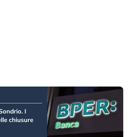
ondrio. I
lle chiusure