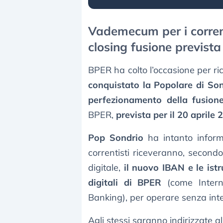
Vademecum per i correnti
closing fusione prevista
BPER ha colto l’occasione per r
conquistato la Popolare di So
perfezionamento della fusion
BPER,
prevista per il 20 aprile 
Pop Sondrio
ha intanto inform
correntisti riceveranno, second
digitale,
il nuovo IBAN e le istr
digitali di BPER
(come Interne
Banking), per operare senza inter
Agli stessi saranno indirizzate 