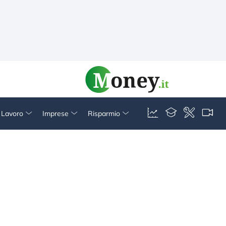
& Lavoro
Imprese
Risparmio