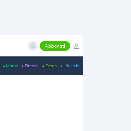
Abbonati
• Motori
• Fintech
• Green
• Lifestyle