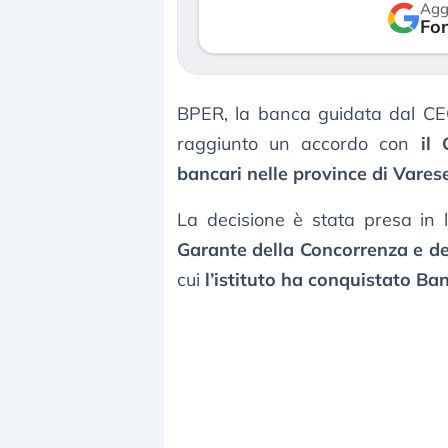
Agg
verso le (…)
Fon
3 agosto 2026
BPER, la banca guidata dal CE
raggiunto un accordo con
il
bancari nelle province di Vare
La decisione è stata presa in l
Garante della Concorrenza e d
cui
l’istituto ha conquistato Ba