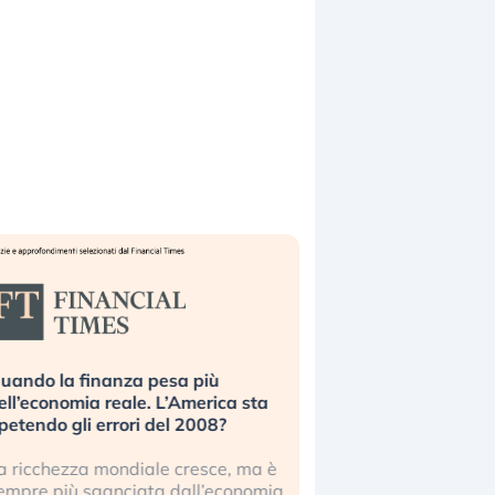
uando la finanza pesa più
Russia e Cina pronti
ell’economia reale. L’America sta
Starlink. Gli investit
ipetendo gli errori del 2008?
sottovalutando il ris
a ricchezza mondiale cresce, ma è
Gli investitori tech c
empre più sganciata dall’economia
ignorare il rischio geop