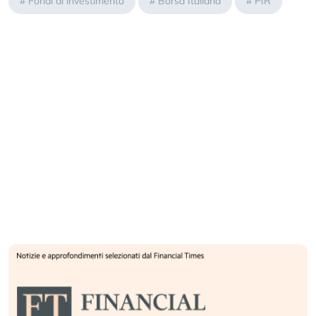
#
Fondi di investimento
#
Borsa Italiana
#
PIR