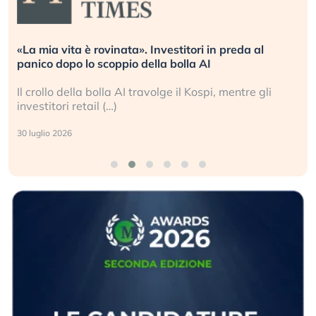
. Investitori in preda al
Quando la finanza pesa pi
della bolla AI
L’America sta ripetendo gl
ravolge il Kospi, mentre gli
La ricchezza mondiale cre
sganciata dall’economia re
24 luglio 2026