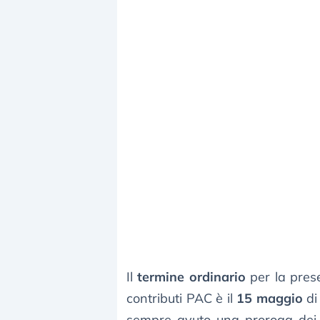
Il
termine ordinario
per la pres
contributi PAC è il
15 maggio
di
sempre avuto una proroga dei t