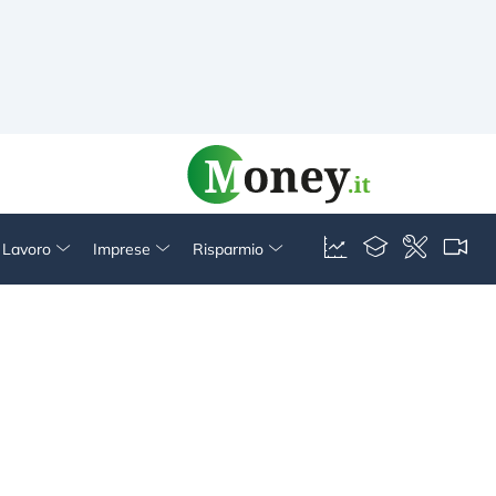
& Lavoro
Imprese
Risparmio