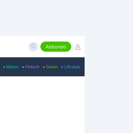
Abbonati
• Motori
• Fintech
• Green
• Lifestyle