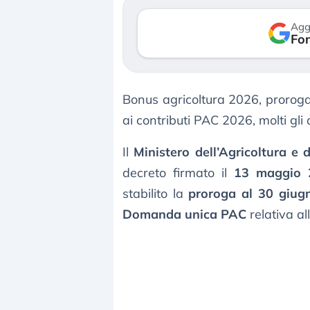
verso le (…)
Agg
Fon
3 agosto 2026
Bonus agricoltura 2026, prorog
ai contributi PAC 2026, molti gli ai
Il
Ministero dell’Agricoltura e 
decreto firmato il
13 maggio 
stabilito la
proroga al 30 giug
Domanda unica PAC
relativa al