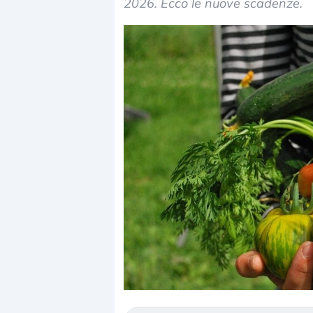
2026. Ecco le nuove scadenze.
Dalle valutazioni es
correzione. Cosa sta
repricing degli asse
Gli investitori stann
mostrando segni di 