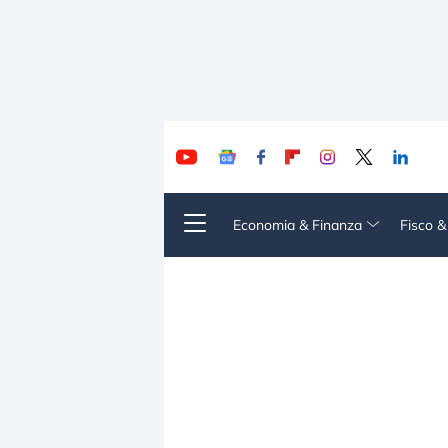
Economia & Finanza
Fisco 