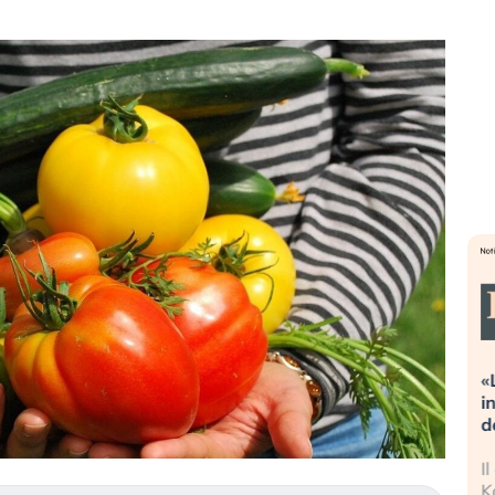
treme alla
«La mia vita è rovinata». Investitori
 guidando il
in preda al panico dopo lo scoppio
t?
della bolla AI
o finalmente
Il crollo della bolla AI travolge il
stanchezza
Kospi, mentre gli investitori retail (…)