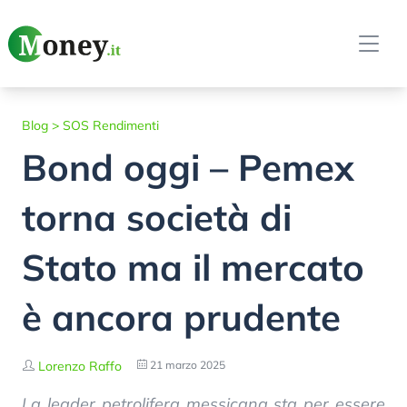
Blog
>
SOS Rendimenti
Bond oggi – Pemex
torna società di
Stato ma il mercato
è ancora prudente
Lorenzo Raffo
21 marzo 2025
La leader petrolifera messicana sta per essere