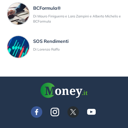
BCFormula®
Di Mauro Finiguerra e Lara Zampini e Alberto Michelis e
BCFormula
SOS Rendimenti
Di Lorenzo Raffo