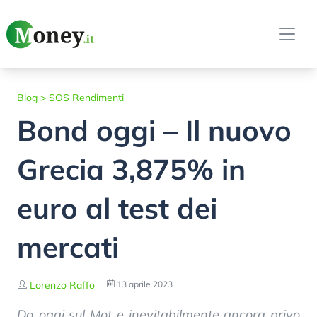
Blog
>
SOS Rendimenti
Bond oggi – Il nuovo
Grecia 3,875% in
euro al test dei
mercati
Lorenzo Raffo
13 aprile 2023
Da oggi sul Mot e inevitabilmente ancora privo