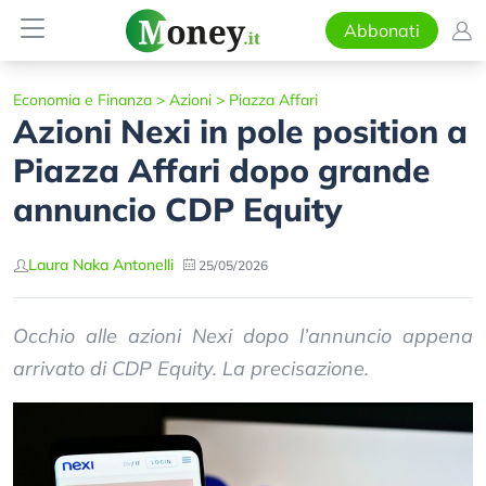
Abbonati
Economia e Finanza
>
Azioni
>
Piazza Affari
Azioni Nexi in pole position a
Piazza Affari dopo grande
annuncio CDP Equity
Laura Naka Antonelli
25/05/2026
Occhio alle azioni Nexi dopo l’annuncio appena
arrivato di CDP Equity. La precisazione.