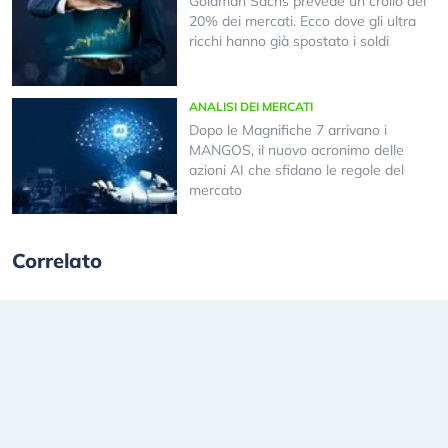
Goldman Sachs prevede un crollo del
20% dei mercati. Ecco dove gli ultra
ricchi hanno già spostato i soldi
ANALISI DEI MERCATI
Dopo le Magnifiche 7 arrivano i
MANGOS, il nuovo acronimo delle
azioni AI che sfidano le regole del
mercato
Correlato