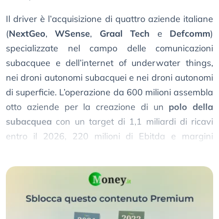
Il driver è l’acquisizione di quattro aziende italiane
(
NextGeo
,
WSense
,
Graal Tech
e
Defcomm
)
specializzate nel campo delle comunicazioni
subacquee e dell’internet of underwater things,
nei droni autonomi subacquei e nei droni autonomi
di superficie. L’operazione da 600 milioni assembla
otto aziende per la creazione di un
polo della
subacquea
con un target di 1,1 miliardi di ricavi
entro il 2026, 220 milioni di Ebitda e margini
destinati a salire dal 19,2% al 23% entro il 2030.