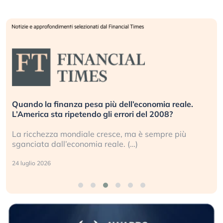
za pesa più dell’economia reale.
Russia e Cina pront
petendo gli errori del 2008?
investitori stanno 
ndiale cresce, ma è sempre più
Gli investitori tech
conomia reale. (…)
geopolitico: il (…)
17 luglio 2026