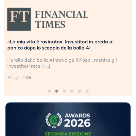
«La mia vita è rovinata». Investitori in preda al
panico dopo lo scoppio della bolla AI
Il crollo della bolla AI travolge il Kospi, mentre gli
investitori retail (…)
30 luglio 2026