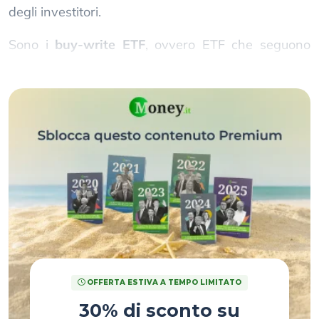
degli investitori.
Sono i
buy-write ETF
, ovvero ETF che seguono
una strategia di covered call in opzioni.
OFFERTA ESTIVA A TEMPO LIMITATO
30% di sconto su