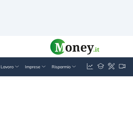
& Lavoro
Imprese
Risparmio