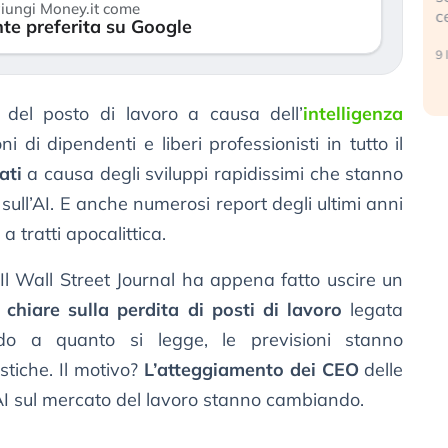
iungi Money.it come
c
te preferita su Google
17 luglio 2026
9 
 del posto di lavoro a causa dell’
intelligenza
i di dipendenti e liberi professionisti in tutto il
ati
a causa degli sviluppi rapidissimi che stanno
sull’AI. E anche numerosi report degli ultimi anni
 tratti apocalittica.
l Wall Street Journal ha appena fatto uscire un
 chiare sulla perdita di posti di lavoro
legata
Stando a quanto si legge, le previsioni stanno
tiche. Il motivo?
L’atteggiamento dei CEO
delle
’AI sul mercato del lavoro stanno cambiando.