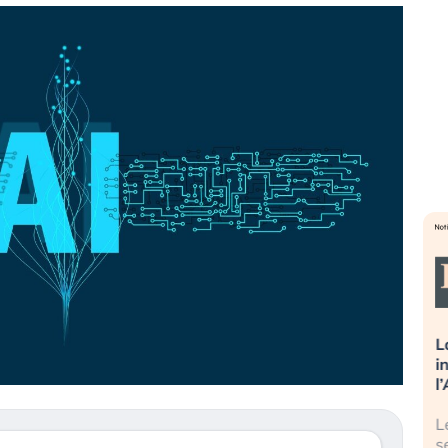
sa più
Russia e Cina pronti a spegnere
L
’America sta
Starlink. Gli investitori stanno
i
l 2008?
sottovalutando il rischio?
l
 cresce, ma è
Gli investitori tech continuano a
L
dall’economia
ignorare il rischio geopolitico: il (…)
s