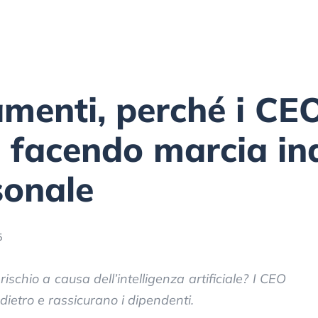
amenti, perché i CEO
 facendo marcia ind
sonale
5
ischio a causa dell’intelligenza artificiale? I CEO
dietro e rassicurano i dipendenti.