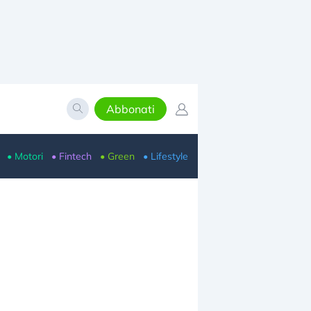
Abbonati
• Motori
• Fintech
• Green
• Lifestyle