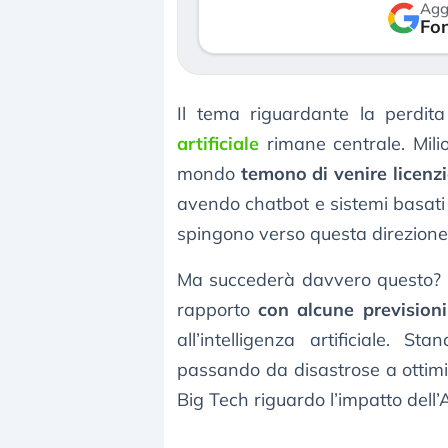
Agg
reale. (…)
Fon
luglio 2026
24 luglio 2026
Il tema riguardante la perdita
artificiale
rimane centrale. Milion
mondo
temono di venire licenzi
avendo chatbot e sistemi basati 
spingono verso questa direzione a
Ma succederà davvero questo? I
rapporto
con alcune previsioni
all’intelligenza artificiale. 
passando da disastrose a ottimis
Big Tech riguardo l’impatto dell