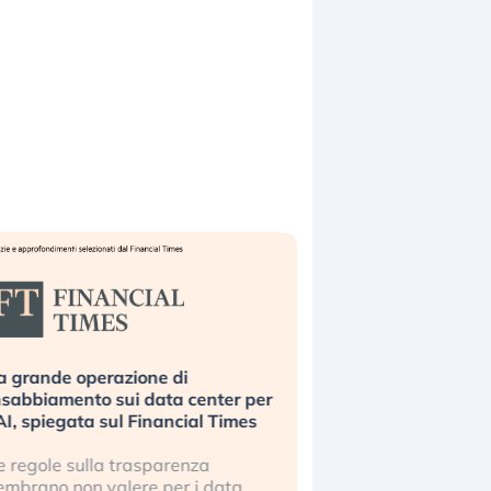
a grande operazione di
Bending Spoons non 
nsabbiamento sui data center per
la tecnologia europe
’AI, spiegata sul Financial Times
scalare?
e regole sulla trasparenza
Perché gli americani e 
embrano non valere per i data
stanno superando in 