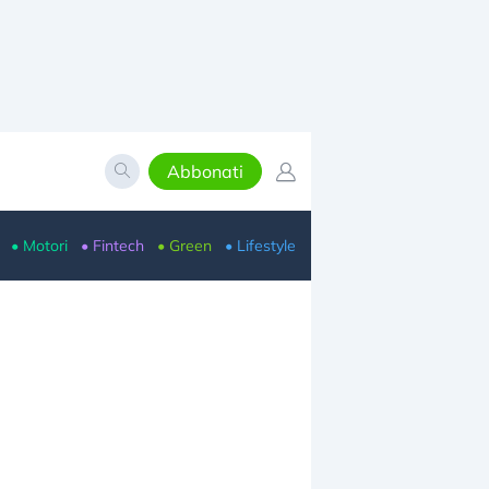
Abbonati
• Motori
• Fintech
• Green
• Lifestyle