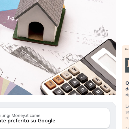
eme alla
«La mia vita è rovinata». Investitori
Q
uidando il
in preda al panico dopo lo scoppio
d
della bolla AI
r
finalmente
Il crollo della bolla AI travolge il
L
tanchezza
Kospi, mentre gli investitori retail (…)
s
iungi Money.it come
r
te preferita su Google
30 luglio 2026
24