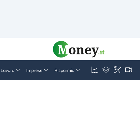
& Lavoro
Imprese
Risparmio