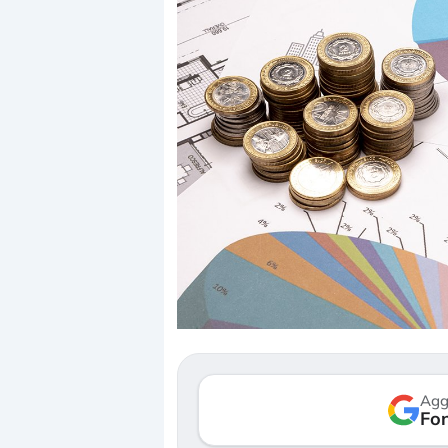
Dalle valutazioni estr
correzione. Cosa sta g
repricing degli asset?
Gli investitori stanno 
mostrando segni di s
Agg
verso le (…)
Fon
3 agosto 2026