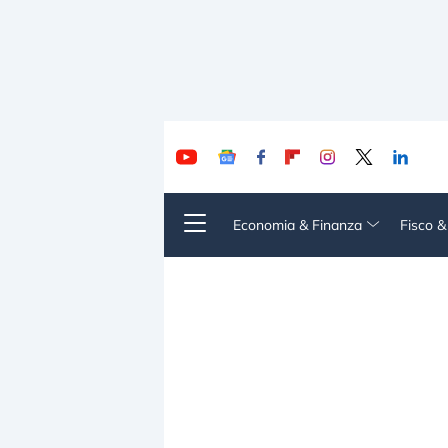
Economia & Finanza
Fisco 