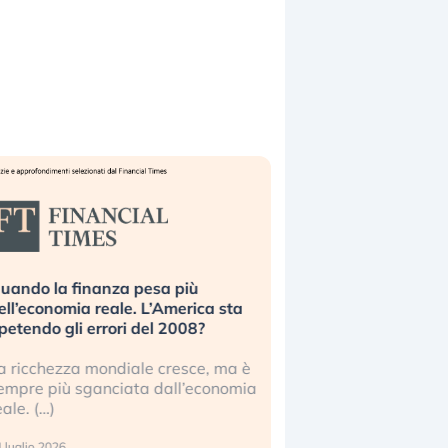
uando la finanza pesa più
Russia e Cina pronti
ell’economia reale. L’America sta
Starlink. Gli investit
ipetendo gli errori del 2008?
sottovalutando il ris
a ricchezza mondiale cresce, ma è
Gli investitori tech c
empre più sganciata dall’economia
ignorare il rischio geop
eale. (…)
17 luglio 2026
 luglio 2026