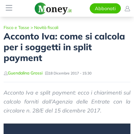
Abbonati
Fisco e Tasse
>
Novità fiscali
Acconto Iva: come si calcola
per i soggetti in split
payment
Guendalina Grossi
18 Dicembre 2017 - 15:30
Acconto Iva e split payment: ecco i chiarimenti sul
calcolo forniti dall’Agenzia delle Entrate con la
circolare n. 28/E del 15 dicembre 2017.