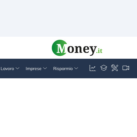
& Lavoro
Imprese
Risparmio