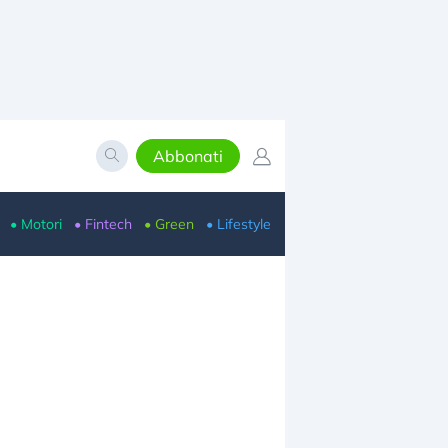
Abbonati
• Motori
• Fintech
• Green
• Lifestyle