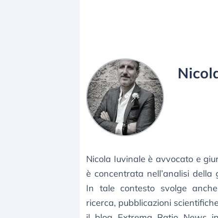
Nicol
Nicola Iuvinale è avvocato e giuri
è concentrata nell’analisi della 
In tale contesto svolge anche 
ricerca, pubblicazioni scientifich
il blog Extrema Ratio News inc