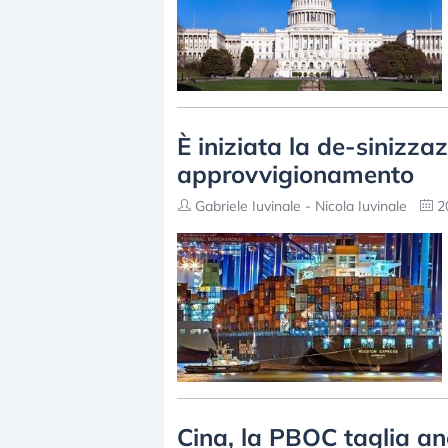
È iniziata la de-sinizza
approvvigionamento
Gabriele Iuvinale - Nicola Iuvinale
20
Cina, la PBOC taglia anc