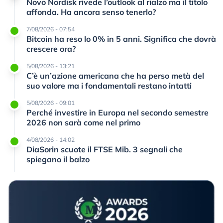
Novo Nordisk rivede l’outlook al rialzo ma il titolo
affonda. Ha ancora senso tenerlo?
7/08/2026 - 07:54
Bitcoin ha reso lo 0% in 5 anni. Significa che dovrà
crescere ora?
5/08/2026 - 13:21
C’è un’azione americana che ha perso metà del
suo valore ma i fondamentali restano intatti
5/08/2026 - 09:01
Perché investire in Europa nel secondo semestre
2026 non sarà come nel primo
4/08/2026 - 14:02
DiaSorin scuote il FTSE Mib. 3 segnali che
spiegano il balzo