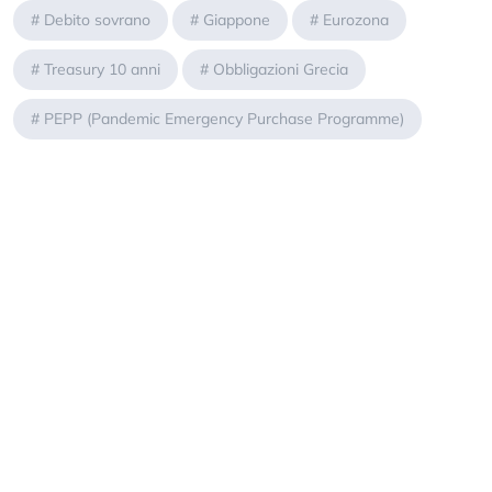
#
Debito sovrano
#
Giappone
#
Eurozona
#
Treasury 10 anni
#
Obbligazioni Grecia
#
PEPP (Pandemic Emergency Purchase Programme)