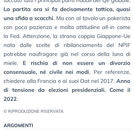
toccato tutti i principali punti nodali del Qe globale.
La partita ora si fa decisamente tattica, quasi
una sfida a scacchi
. Ma con al tavolo un pokerista
con poca pazienza e molta attitudine
all-in
come
la Fed. Attenzione, la strana coppia Giappone-Ue
nata dalle scelte di ribilanciamento del NPIF
potrebbe naufragare già nel corso della luna di
miele.
E rischia di non essere un divorzio
consensuale, né civile nei modi
. Per referenze,
chiedere alla Francia e ai suoi Oat nel 2017.
Anno
di tensione da elezioni presidenziali. Come il
2022
.
© RIPRODUZIONE RISERVATA
ARGOMENTI