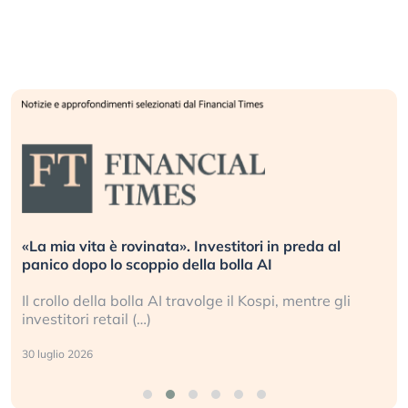
vestitori in preda al
Quando la finanza pesa più d
la bolla AI
L’America sta ripetendo gli e
olge il Kospi, mentre gli
La ricchezza mondiale cresce
sganciata dall’economia reale
24 luglio 2026