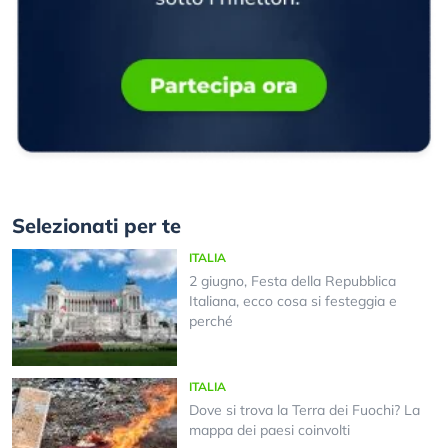
Selezionati per te
ITALIA
2 giugno, Festa della Repubblica
Italiana, ecco cosa si festeggia e
perché
ITALIA
Dove si trova la Terra dei Fuochi? La
mappa dei paesi coinvolti