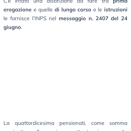
C’è infatti una distinzione da fare tra
prima
erogazione
e quelle
di lungo corso
e le
istruzioni
le fornisce l’INPS nel
messaggio n. 2407 del 24
giugno
.
La quattordicesima pensionati, come somma