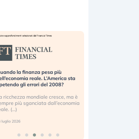
uando la finanza pesa più
Russia e Cina pronti
ell’economia reale. L’America sta
Starlink. Gli investit
ipetendo gli errori del 2008?
sottovalutando il ris
a ricchezza mondiale cresce, ma è
Gli investitori tech c
empre più sganciata dall’economia
ignorare il rischio geop
eale. (…)
17 luglio 2026
 luglio 2026