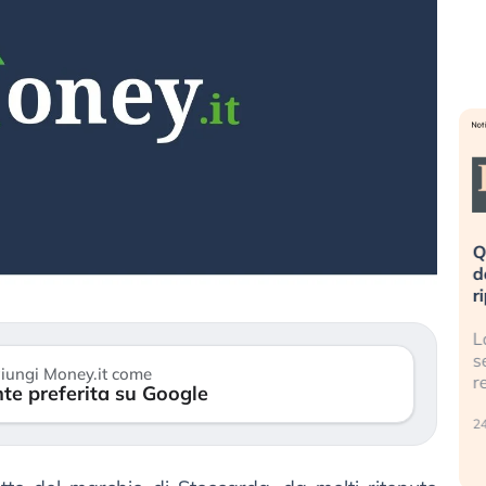
eme alla
«La mia vita è rovinata». Investitori
Q
uidando il
in preda al panico dopo lo scoppio
d
della bolla AI
r
finalmente
Il crollo della bolla AI travolge il
L
tanchezza
Kospi, mentre gli investitori retail (…)
s
iungi Money.it come
r
te preferita su Google
30 luglio 2026
24