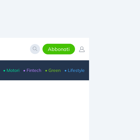
Abbonati
• Motori
• Fintech
• Green
• Lifestyle