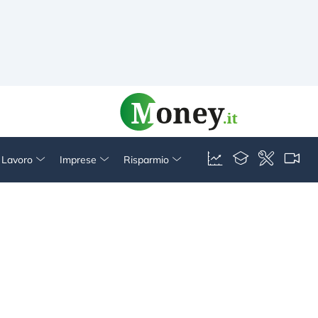
& Lavoro
Imprese
Risparmio