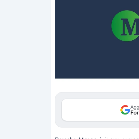
Dalle valutazioni estr
correzione. Cosa sta g
repricing degli asset?
Gli investitori stanno 
mostrando segni di s
Agg
verso le (…)
Fon
3 agosto 2026