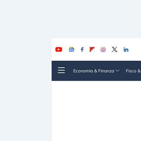
Economia & Finanza
Fisco 