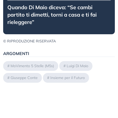
Quando Di Maio diceva: “Se cambi
partito ti dimetti, torni a casa e ti fai
rieleggere”
© RIPRODUZIONE RISERVATA
ARGOMENTI
#
MoVimento 5 Stelle (M5s)
#
Luigi Di Maio
#
Giuseppe Conte
#
Insieme per il Futuro