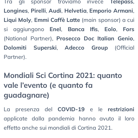
Tra gli sponsor troviamo invece
Telepass
,
Longines
,
Pirelli
,
Audi
,
Helvetia
,
Emporio Armani
,
Liqui Moly
,
Emmi Caffè Latte
(main sponsor) a cui
si aggiungono
Enel
,
Banca Ifis
,
Eolo
,
Fors
(National Partner),
Prosecco Doc Italian Genio
,
Dolomiti Superski
,
Adecco Group
(Official
Partner).
Mondiali Sci Cortina 2021: quanto
vale l’evento (e quanto fa
guadagnare)
La presenza del
COVID-19
e le
restrizioni
applicate dalla pandemia hanno avuto il loro
effetto anche sui mondiali di Cortina 2021.