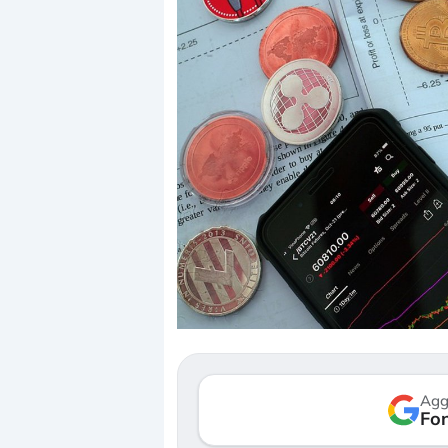
Dalle valutazioni estr
correzione. Cosa sta g
repricing degli asset?
Gli investitori stanno 
mostrando segni di s
Agg
verso le (…)
Fon
3 agosto 2026