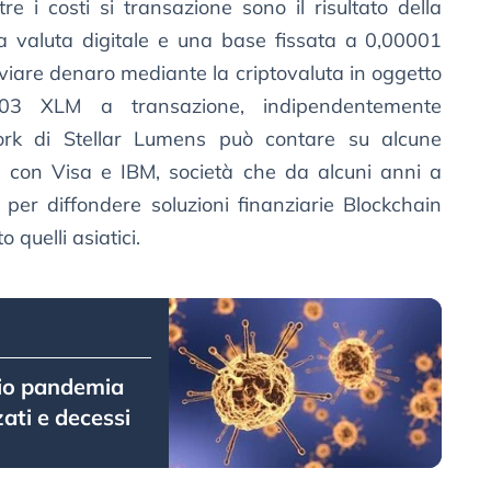
e i costi si transazione sono il risultato della
lla valuta digitale e una base fissata a 0,00001
viare denaro mediante la criptovaluta in oggetto
3 XLM a transazione, indipendentemente
twork di Stellar Lumens può contare su alcune
te con Visa e IBM, società che da alcuni anni a
per diffondere soluzioni finanziarie Blockchain
 quelli asiatici.
izio pandemia
zati e decessi