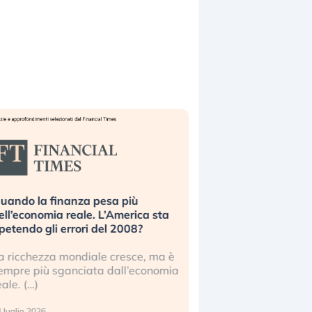
uando la finanza pesa più
Russia e Cina pronti
ell’economia reale. L’America sta
Starlink. Gli investit
ipetendo gli errori del 2008?
sottovalutando il ris
a ricchezza mondiale cresce, ma è
Gli investitori tech c
empre più sganciata dall’economia
ignorare il rischio geop
eale. (…)
17 luglio 2026
 luglio 2026