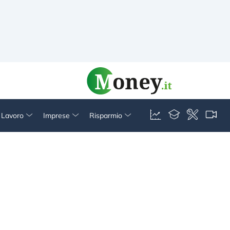
& Lavoro
Imprese
Risparmio