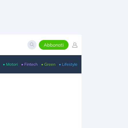
Abbonati
• Motori
• Fintech
• Green
• Lifestyle