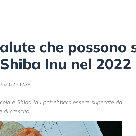
valute che possono 
Shiba Inu nel 2022
01/2022 - 12:29
ecoin e Shiba Inu potrebbero essere superate da
 di crescita.