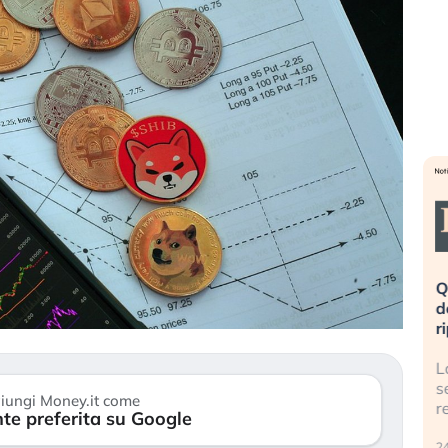
eme alla
«La mia vita è rovinata». Investitori
Q
uidando il
in preda al panico dopo lo scoppio
d
della bolla AI
r
finalmente
Il crollo della bolla AI travolge il
L
tanchezza
Kospi, mentre gli investitori retail (…)
s
iungi Money.it come
r
te preferita su Google
30 luglio 2026
24