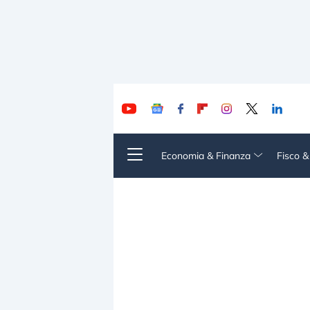
Economia & Finanza
Fisco 