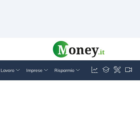
& Lavoro
Imprese
Risparmio