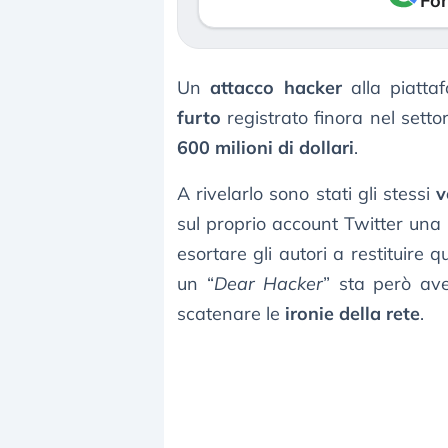
Fon
Un
attacco hacker
alla piatt
furto
registrato finora nel setto
600 milioni di dollari
.
A rivelarlo sono stati gli stessi
v
sul proprio account Twitter una 
esortare gli autori a restituire 
un “
Dear Hacker
” sta però av
scatenare le
ironie della rete
.