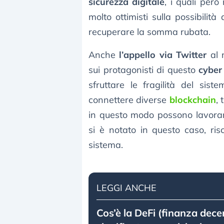
sicurezza digitale
, i quali però
molto ottimisti sulla possibilità
recuperare la somma rubata.
Anche
l’appello via Twitter
al 
sui protagonisti di questo
cyber
sfruttare le fragilità del sis
connettere diverse
blockchain
,
in questo modo possono lavorar
si è notato in questo caso, ri
sistema.
LEGGI ANCHE
Cos’è la DeFi (finanza dece