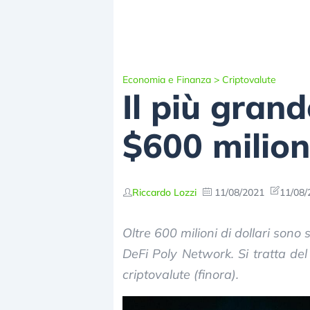
Economia e Finanza
>
Criptovalute
Il più grand
$600 milion
Riccardo Lozzi
11/08/2021
11/08/
Oltre 600 milioni di dollari sono
DeFi Poly Network. Si tratta del
criptovalute (finora).