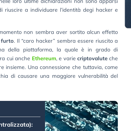
 nelle loro ultime dichiarazioni non sono apparsi
 di riuscire a individuare l’identità degi hacker e
momento non sembra aver sortito alcun effetto
 furto
. Il “caro hacker” sembra essere riuscito a
tema della piattaforma, la quale è in grado di
 tra cui anche
Ethereum
, e varie
criptovalute
che
e insieme. Una connessione che tuttavia, come
schia di causare una maggiore vulnerabilità del
ntralizzata):