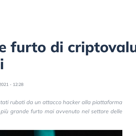
e furto di criptoval
i
2021 - 12:28
 stati rubati da un attacco hacker alla piattaforma
 più grande furto mai avvenuto nel settore delle