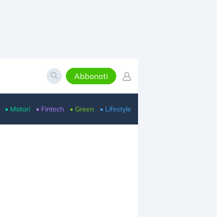
Abbonati
• Motori
• Fintech
• Green
• Lifestyle