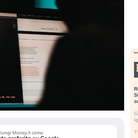
pesa più
Russia e Cina pronti a spegnere
 L’America sta
Starlink. Gli investitori stanno
del 2008?
sottovalutando il rischio?
le cresce, ma è
Gli investitori tech continuano a
a dall’economia
ignorare il rischio geopolitico: il (…)
17 luglio 2026
iungi Money.it come