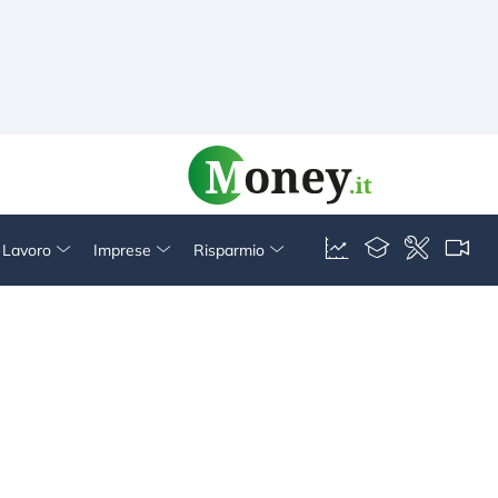
& Lavoro
Imprese
Risparmio