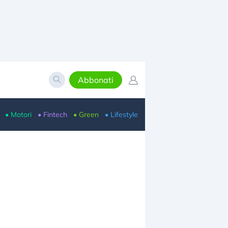
Abbonati
• Motori
• Fintech
• Green
• Lifestyle