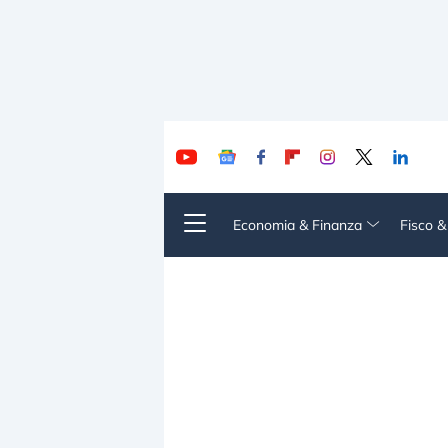
Economia & Finanza
Fisco 