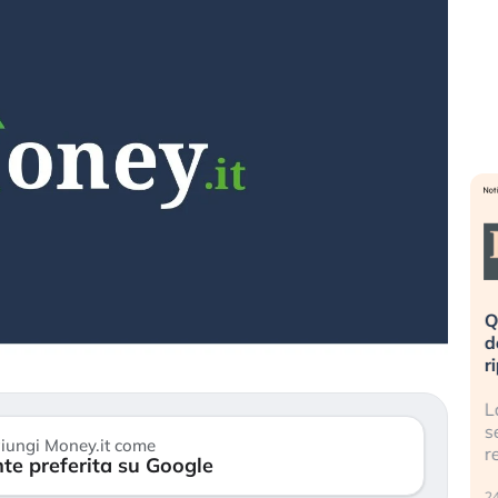
eme alla
«La mia vita è rovinata». Investitori
Q
uidando il
in preda al panico dopo lo scoppio
d
della bolla AI
r
finalmente
Il crollo della bolla AI travolge il
L
tanchezza
Kospi, mentre gli investitori retail (…)
s
iungi Money.it come
r
te preferita su Google
30 luglio 2026
24