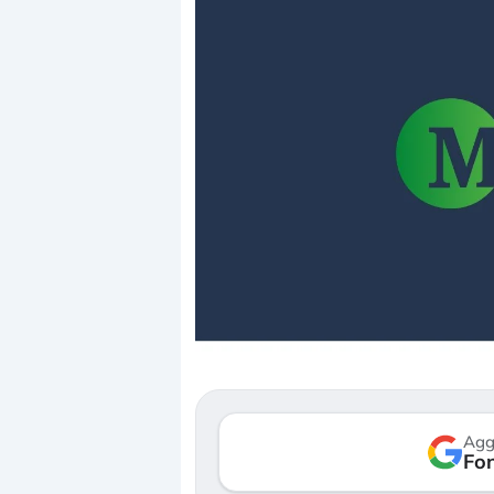
Dalle valutazioni estr
correzione. Cosa sta g
repricing degli asset?
Gli investitori stanno 
mostrando segni di s
Agg
verso le (…)
Fon
3 agosto 2026