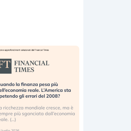
uando la finanza pesa più
Russia e Cina pronti
ell’economia reale. L’America sta
Starlink. Gli investit
ipetendo gli errori del 2008?
sottovalutando il ris
a ricchezza mondiale cresce, ma è
Gli investitori tech c
empre più sganciata dall’economia
ignorare il rischio geop
eale. (…)
17 luglio 2026
 luglio 2026