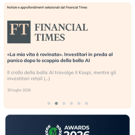
 al
Quando la finanza pesa più dell’economia real
L’America sta ripetendo gli errori del 2008?
 gli
La ricchezza mondiale cresce, ma è sempre più
sganciata dall’economia reale. (…)
24 luglio 2026