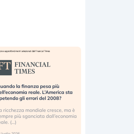
uando la finanza pesa più
Russia e Cina pronti
ell’economia reale. L’America sta
Starlink. Gli investit
ipetendo gli errori del 2008?
sottovalutando il ris
a ricchezza mondiale cresce, ma è
Gli investitori tech c
empre più sganciata dall’economia
ignorare il rischio geop
eale. (…)
17 luglio 2026
 luglio 2026