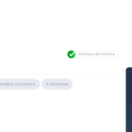
endario Economico
#
Germania