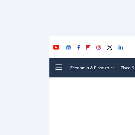
Economia & Finanza
Fisco 