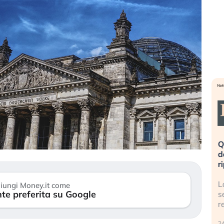
eme alla
«La mia vita è rovinata». Investitori
Q
uidando il
in preda al panico dopo lo scoppio
d
della bolla AI
r
finalmente
Il crollo della bolla AI travolge il
L
iungi Money.it come
te preferita su Google
tanchezza
Kospi, mentre gli investitori retail (…)
s
r
30 luglio 2026
24