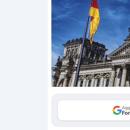
Dalle valutazioni estr
correzione. Cosa sta g
repricing degli asset?
Gli investitori stanno 
Agg
Fon
mostrando segni di s
verso le (…)
3 agosto 2026