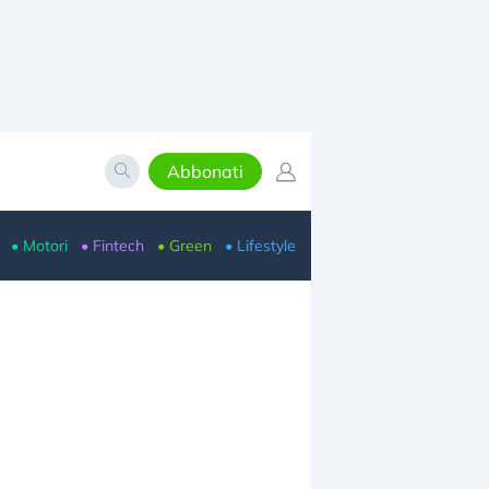
Abbonati
• Motori
• Fintech
• Green
• Lifestyle