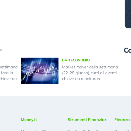
Co
DATI ECONOMICI
settimana
Market mover della settimana
farà la
(22-28 giugno), tutti gli eventi
 chiave da
chiave da monitorare
Money.it
Strumenti Finanziari
Finanza 