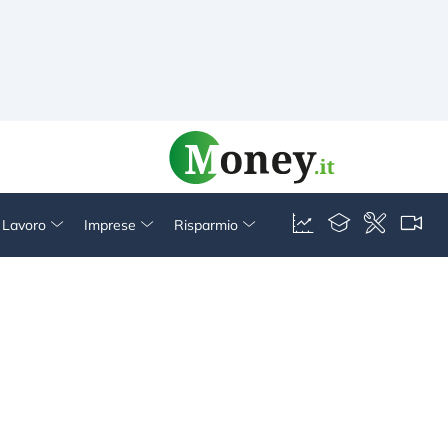
& Lavoro
Imprese
Risparmio