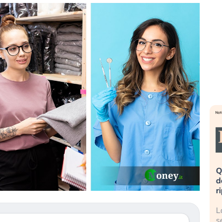
eme alla
«La mia vita è rovinata». Investitori
Q
uidando il
in preda al panico dopo lo scoppio
d
della bolla AI
r
finalmente
Il crollo della bolla AI travolge il
L
tanchezza
Kospi, mentre gli investitori retail (…)
s