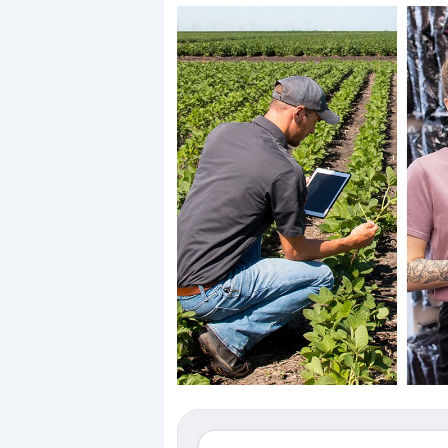
Dalle valutazioni estr
correzione. Cosa sta g
repricing degli asset?
Gli investitori stanno 
mostrando segni di s