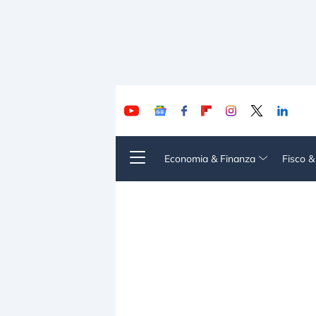
Economia & Finanza
Fisco 