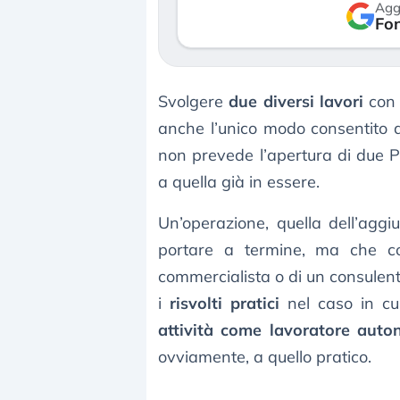
Agg
verso le (…)
Fon
3 agosto 2026
Svolgere
due diversi lavori
con
anche l’unico modo consentito da
non prevede l’apertura di due Pa
a quella già in essere.
Un’operazione, quella dell’agg
portare a termine, ma che co
commercialista o di un consulent
i
risvolti pratici
nel caso in cu
attività come lavoratore aut
ovviamente, a quello pratico.