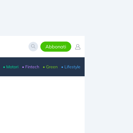
Abbonati
• Motori
• Fintech
• Green
• Lifestyle