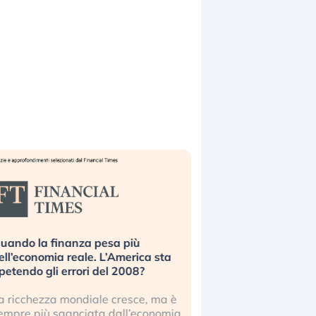
uando la finanza pesa più
Russia e Cina pronti
ell’economia reale. L’America sta
Starlink. Gli investit
ipetendo gli errori del 2008?
sottovalutando il ris
a ricchezza mondiale cresce, ma è
Gli investitori tech c
empre più sganciata dall’economia
ignorare il rischio geop