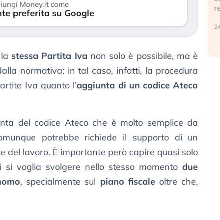
iungi Money.it come
r
te preferita su Google
30 luglio 2026
24
 la
stessa Partita Iva
non solo è possibile, ma è
lla normativa: in tal caso, infatti, la procedura
rtite Iva quanto l’
aggiunta di un codice Ateco
iunta del codice Ateco che è molto semplice da
munque potrebbe richiede il supporto di un
e del lavoro. È importante però capire quasi solo
i si voglia svolgere nello stesso momento
due
onomo
, specialmente sul
piano fiscale
oltre che,