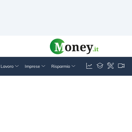
& Lavoro
Imprese
Risparmio