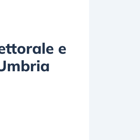
ttorale e
’Umbria