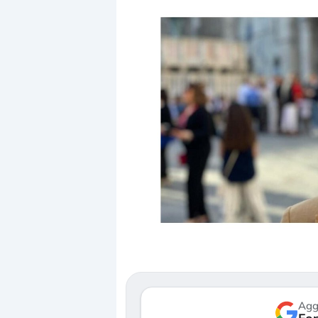
Dalle valutazioni estr
correzione. Cosa sta g
repricing degli asset?
Gli investitori stanno 
mostrando segni di s
verso le (…)
Agg
3 agosto 2026