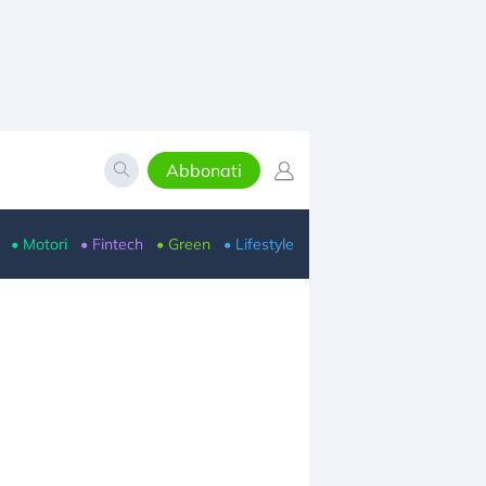
Abbonati
• Motori
• Fintech
• Green
• Lifestyle