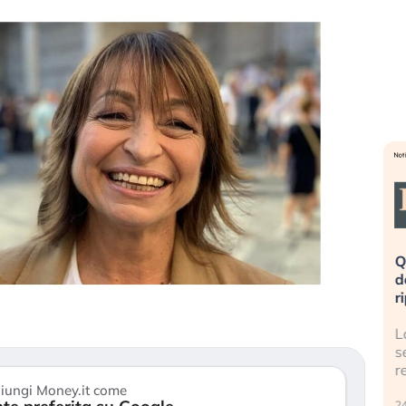
eme alla
«La mia vita è rovinata». Investitori
Q
uidando il
in preda al panico dopo lo scoppio
d
della bolla AI
r
finalmente
Il crollo della bolla AI travolge il
L
tanchezza
Kospi, mentre gli investitori retail (…)
s
r
30 luglio 2026
iungi Money.it come
24