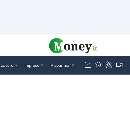
& Lavoro
Imprese
Risparmio