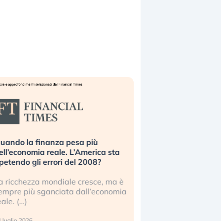
uando la finanza pesa più
Russia e Cina pronti
ell’economia reale. L’America sta
Starlink. Gli investit
ipetendo gli errori del 2008?
sottovalutando il ris
a ricchezza mondiale cresce, ma è
Gli investitori tech c
empre più sganciata dall’economia
ignorare il rischio geop
eale. (…)
17 luglio 2026
 luglio 2026