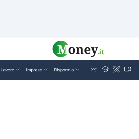
& Lavoro
Imprese
Risparmio