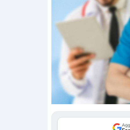
Dalle valutazioni estr
correzione. Cosa sta g
repricing degli asset?
Gli investitori stanno 
mostrando segni di s
verso le (…)
Agg
3 agosto 2026