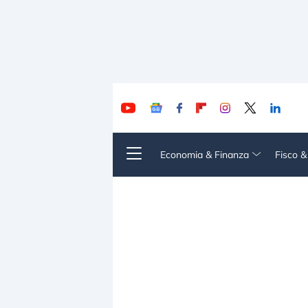
Economia & Finanza
Fisco 