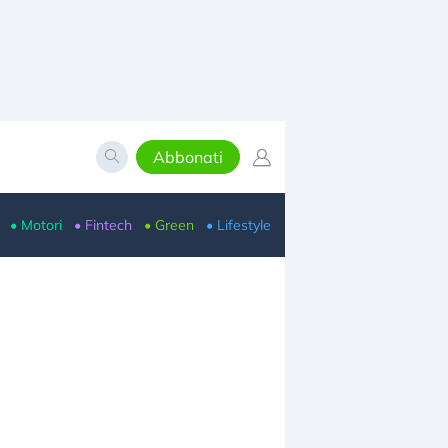
Abbonati
• Motori
• Fintech
• Green
• Lifestyle