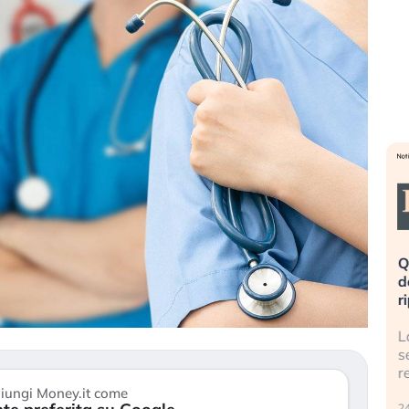
eme alla
«La mia vita è rovinata». Investitori
Q
uidando il
in preda al panico dopo lo scoppio
d
della bolla AI
r
finalmente
Il crollo della bolla AI travolge il
L
tanchezza
Kospi, mentre gli investitori retail (…)
s
r
30 luglio 2026
iungi Money.it come
24