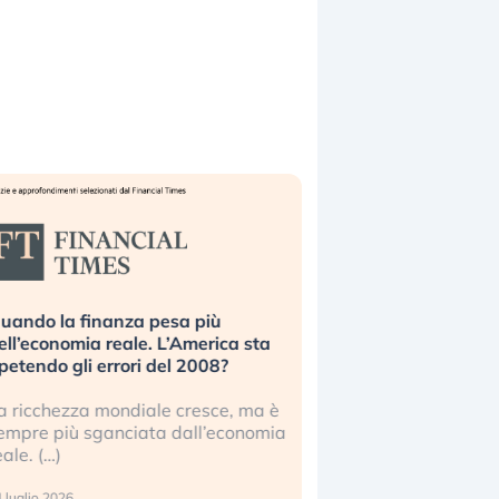
uando la finanza pesa più
Russia e Cina pronti
ell’economia reale. L’America sta
Starlink. Gli investit
ipetendo gli errori del 2008?
sottovalutando il ris
a ricchezza mondiale cresce, ma è
Gli investitori tech c
empre più sganciata dall’economia
ignorare il rischio geop
eale. (…)
17 luglio 2026
 luglio 2026