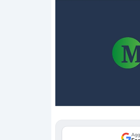
Dalle valutazioni estr
correzione. Cosa sta g
repricing degli asset?
Gli investitori stanno 
mostrando segni di s
verso le (…)
Agg
3 agosto 2026