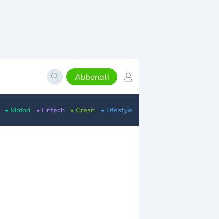
Abbonati
• Motori
• Fintech
• Green
• Lifestyle