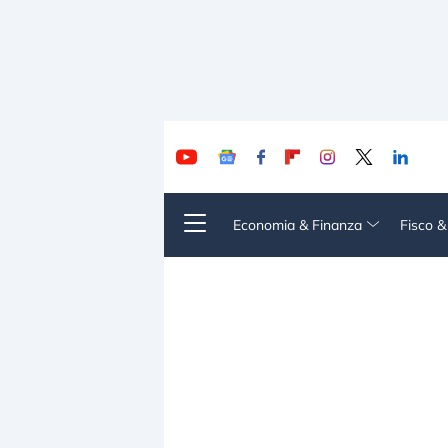
Economia & Finanza
Fisco 