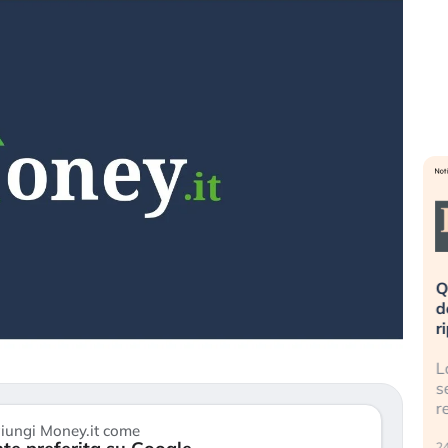
eme alla
«La mia vita è rovinata». Investitori
Q
uidando il
in preda al panico dopo lo scoppio
d
della bolla AI
r
finalmente
Il crollo della bolla AI travolge il
L
tanchezza
Kospi, mentre gli investitori retail (…)
s
r
30 luglio 2026
iungi Money.it come
24