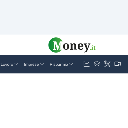
& Lavoro
Imprese
Risparmio