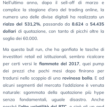
Nell’ultimo anno, dopo il sell-off di marzo e
complice la stagione d’oro del trading online, la
numero uno delle divise digitali ha realizzato un
rialzo del 531,2%
, passando da
8.624
a
54.435
dollari
di quotazione, con tanto di picchi oltre la
soglia dei 60.000.
Ma questa bull run, che ha gonfiato le tasche di
investitori retail ed istituzionali, sembra ricalcare
per certi versi le
fiammate del 2017
, quei pump
dei prezzi che pochi mesi dopo finirono per
tradursi nello scoppio di una
rovinosa bolla
. E ad
alcuni segmenti del mercato l’addizione è venuta
naturale: sgommata della quotazione più hype
senza fondamentali, uguale disastro. Anche
perché
l’alta volatilità del BTC
, e cioè gli up and