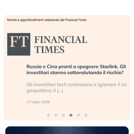
Russia e Cina pronti a spegnere Starlink. Gli
investitori stanno sottovalutando il rischio?
Gli investitori tech continuano a ignorare il rischio
geopolitico: il (…)
17 luglio 2026