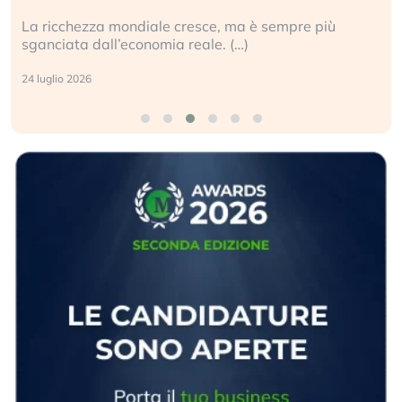
La ricchezza mondiale cresce, ma è sempre più
sganciata dall’economia reale. (…)
24 luglio 2026