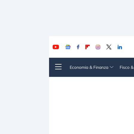
Economia & Finanza
Fisco 