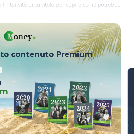
 e l’intensità di capitale per capire come potrebbe
ione economica.
sto contenuto Premium
u
um