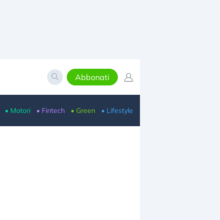
Abbonati
• Motori
• Fintech
• Green
• Lifestyle