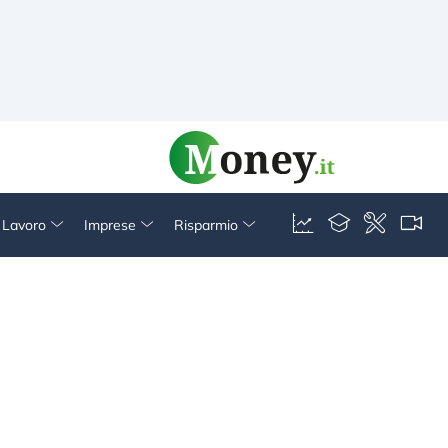
& Lavoro
Imprese
Risparmio