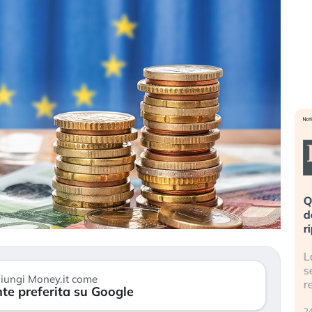
eme alla
«La mia vita è rovinata». Investitori
Q
uidando il
in preda al panico dopo lo scoppio
d
della bolla AI
r
finalmente
Il crollo della bolla AI travolge il
L
tanchezza
Kospi, mentre gli investitori retail (…)
s
iungi Money.it come
r
te preferita su Google
30 luglio 2026
24