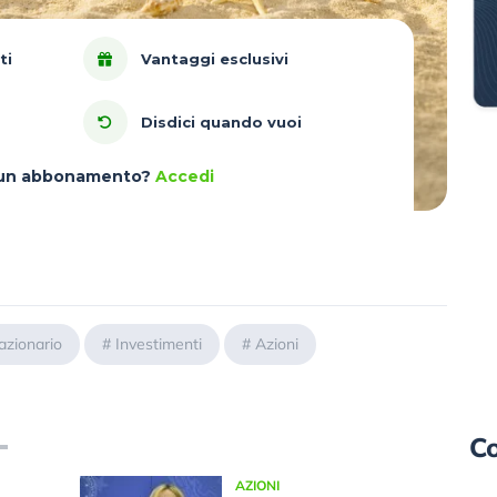
ti
Vantaggi esclusivi
Disdici quando vuoi
à un abbonamento?
Accedi
azionario
#
Investimenti
#
Azioni
Co
AZIONI