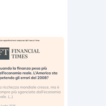
uando la finanza pesa più
Russia e Cina pronti
ell’economia reale. L’America sta
Starlink. Gli investit
ipetendo gli errori del 2008?
sottovalutando il ris
a ricchezza mondiale cresce, ma è
Gli investitori tech c
empre più sganciata dall’economia
ignorare il rischio geop
eale. (…)
17 luglio 2026
 luglio 2026