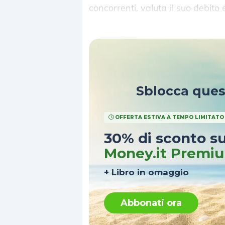
concorrenti, valuta il suo debito
affrontare un periodo di recess
Sblocca que
OFFERTA ESTIVA A TEMPO LIMITATO
30% di sconto s
Money.it Premi
+ Libro in omaggio
Abbonati ora