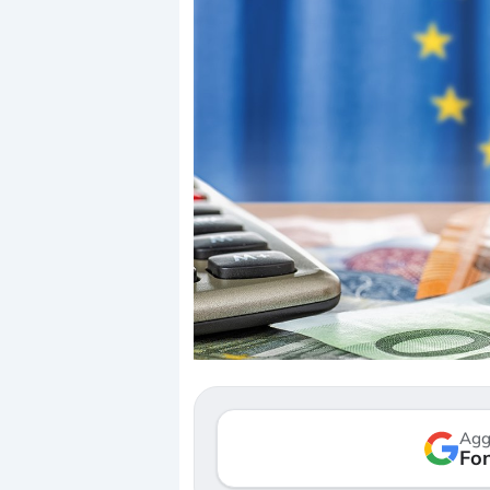
Dalle valutazioni estr
correzione. Cosa sta g
repricing degli asset?
Gli investitori stanno 
mostrando segni di s
Agg
verso le (…)
Fon
3 agosto 2026