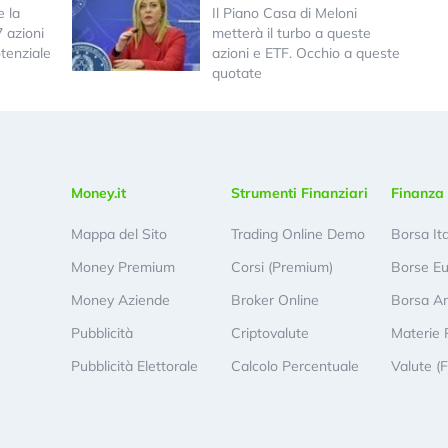
e la
Il Piano Casa di Meloni
7 azioni
metterà il turbo a queste
tenziale
azioni e ETF. Occhio a queste
quotate
Money.it
Strumenti Finanziari
Finanza 
Mappa del Sito
Trading Online Demo
Borsa It
Money Premium
Corsi (Premium)
Borse E
Money Aziende
Broker Online
Borsa A
Pubblicità
Criptovalute
Materie 
Pubblicità Elettorale
Calcolo Percentuale
Valute (