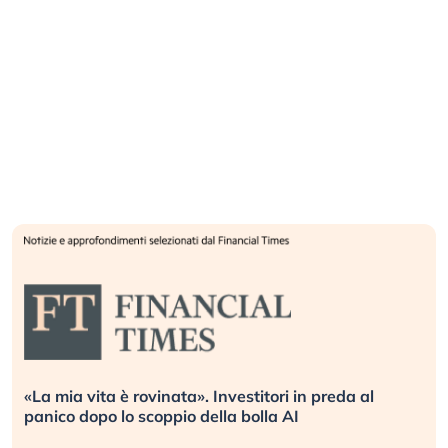
vinata». Investitori in preda al
Quando la finanza 
coppio della bolla AI
L’America sta ripet