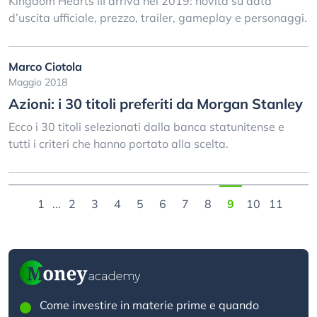
Kingdom Hearts III arriva nel 2019: novità su data
d’uscita ufficiale, prezzo, trailer, gameplay e personaggi.
Marco Ciotola
Maggio 2018
Azioni: i 30 titoli preferiti da Morgan Stanley
Ecco i 30 titoli selezionati dalla banca statunitense e
tutti i criteri che hanno portato alla scelta.
1
...
2
3
4
5
6
7
8
9
10
11
Come investire in materie prime e quando