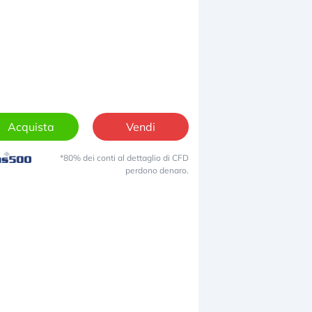
Acquista
Vendi
*80% dei conti al dettaglio di CFD
perdono denaro.