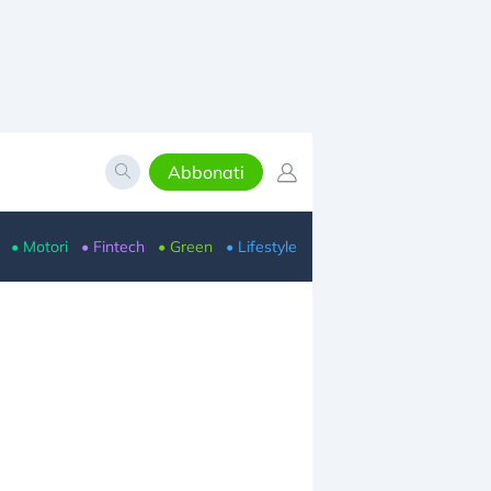
Abbonati
• Motori
• Fintech
• Green
• Lifestyle