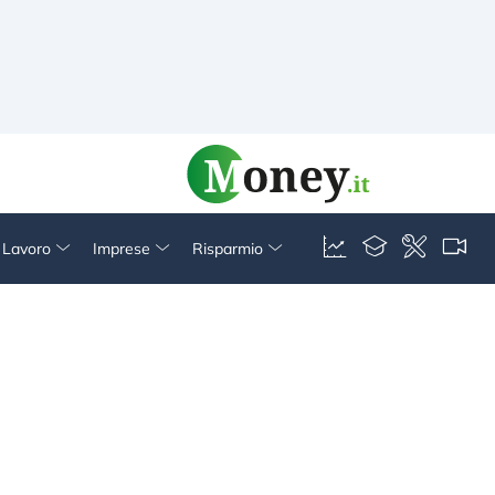
& Lavoro
Imprese
Risparmio