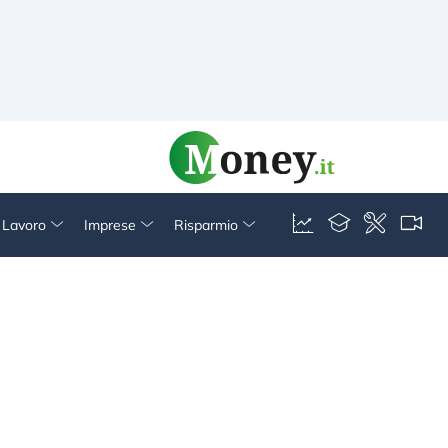
& Lavoro
Imprese
Risparmio