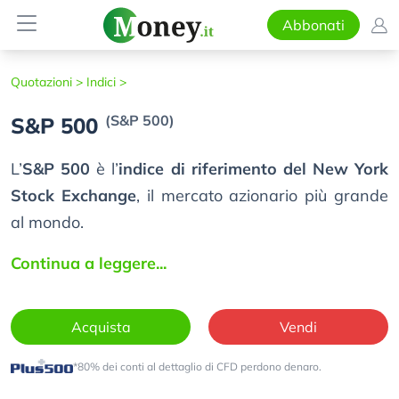
Abbonati
Quotazioni >
Indici >
(S&P 500)
S&P 500
L’
S&P 500
è l’
indice di riferimento del New York
Stock Exchange
, il mercato azionario più grande
al mondo.
Continua a leggere...
Acquista
Vendi
*80% dei conti al dettaglio di CFD perdono denaro.