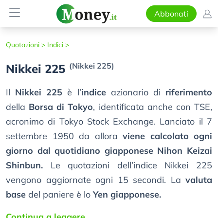
Abbonati
Quotazioni >
Indici >
(Nikkei 225)
Nikkei 225
Il
Nikkei 225
è l’
indice
azionario di
riferimento
della
Borsa di Tokyo
, identificata anche con TSE,
acronimo di Tokyo Stock Exchange. Lanciato il 7
settembre 1950 da allora
viene calcolato ogni
giorno dal quotidiano giapponese Nihon Keizai
Shinbun.
Le quotazioni dell’indice Nikkei 225
vengono aggiornate ogni 15 secondi. La
valuta
base
del paniere è lo
Yen giapponese.
Continua a leggere...