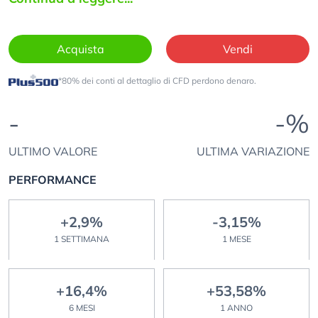
Acquista
Vendi
*80% dei conti al dettaglio di CFD perdono denaro.
-
-%
ULTIMO VALORE
ULTIMA VARIAZIONE
PERFORMANCE
+2,9%
-3,15%
1 SETTIMANA
1 MESE
+16,4%
+53,58%
6 MESI
1 ANNO