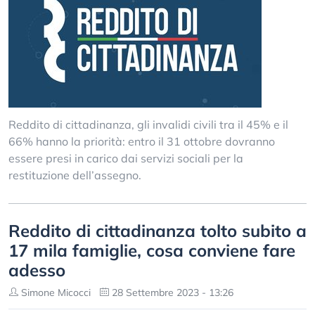
Reddito di cittadinanza, gli invalidi civili tra il 45% e il
66% hanno la priorità: entro il 31 ottobre dovranno
essere presi in carico dai servizi sociali per la
restituzione dell’assegno.
Reddito di cittadinanza tolto subito a
17 mila famiglie, cosa conviene fare
adesso
Simone Micocci
28 Settembre 2023 - 13:26