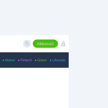
Abbonati
• Motori
• Fintech
• Green
• Lifestyle