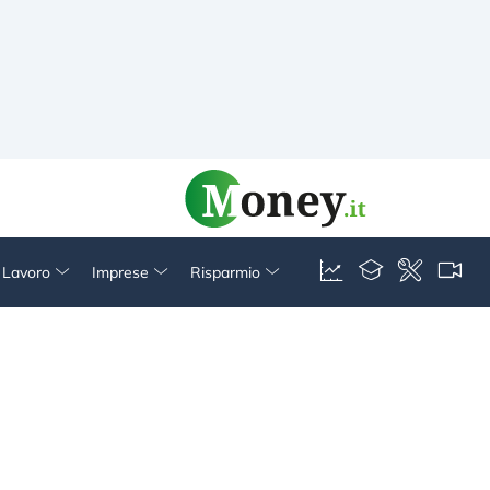
& Lavoro
Imprese
Risparmio