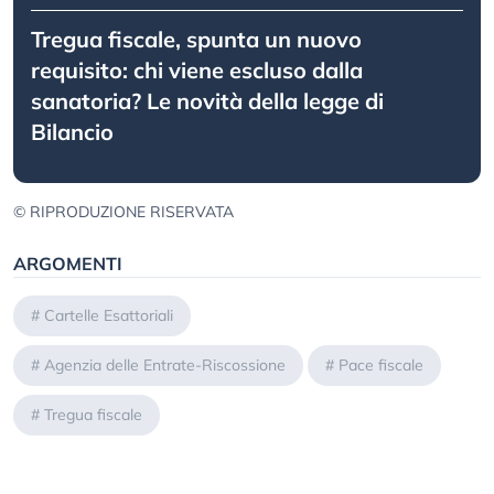
Tregua fiscale, spunta un nuovo
requisito: chi viene escluso dalla
sanatoria? Le novità della legge di
Bilancio
© RIPRODUZIONE RISERVATA
ARGOMENTI
#
Cartelle Esattoriali
#
Agenzia delle Entrate-Riscossione
#
Pace fiscale
#
Tregua fiscale