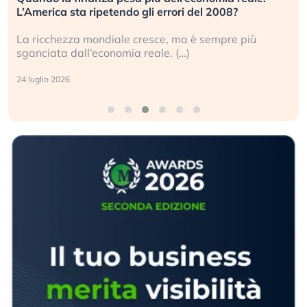
L’America sta ripetendo gli errori del 2008?
La ricchezza mondiale cresce, ma è sempre più
sganciata dall’economia reale. (…)
24 luglio 2026