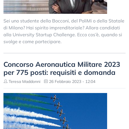
Sei uno studente della Bocconi, del PoliMi o della Statale
di Milano? Hai spirito imprenditoriale? Allora candidati
alla University Startup Challenge. Ecco cos’è, quando si
svolge e come partecipare.
Concorso Aeronautica Militare 2023
per 775 posti: requisiti e domanda
Teresa Maddonni
26 Febbraio 2023 - 12:04