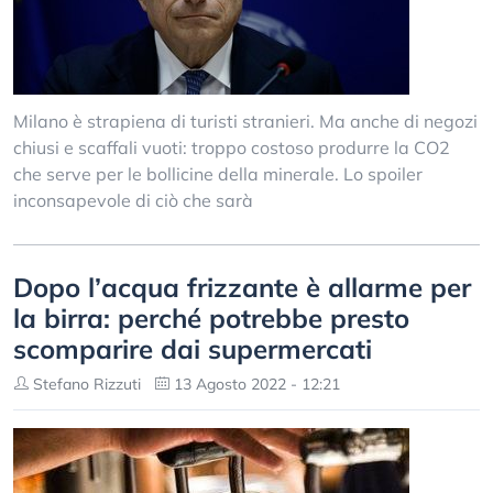
Milano è strapiena di turisti stranieri. Ma anche di negozi
chiusi e scaffali vuoti: troppo costoso produrre la CO2
che serve per le bollicine della minerale. Lo spoiler
inconsapevole di ciò che sarà
Dopo l’acqua frizzante è allarme per
la birra: perché potrebbe presto
scomparire dai supermercati
Stefano Rizzuti
13 Agosto 2022 - 12:21