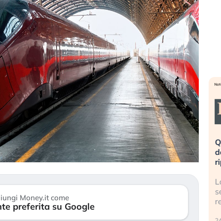
eme alla
«La mia vita è rovinata». Investitori
Q
uidando il
in preda al panico dopo lo scoppio
d
della bolla AI
r
finalmente
Il crollo della bolla AI travolge il
L
tanchezza
Kospi, mentre gli investitori retail (…)
s
iungi Money.it come
r
te preferita su Google
30 luglio 2026
24