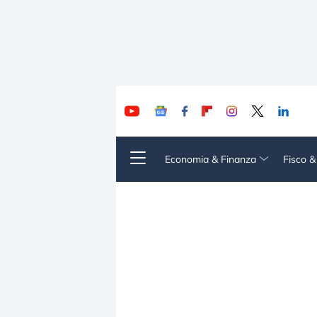
Economia & Finanza
Fisco 