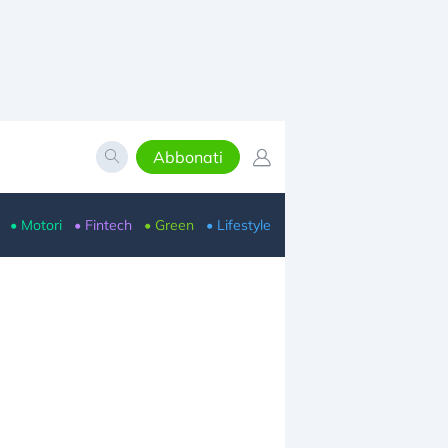
Abbonati
• Motori
• Fintech
• Green
• Lifestyle