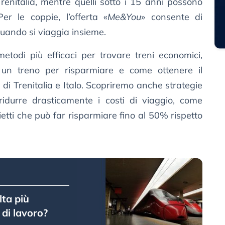
enitalia, mentre quelli sotto i 15 anni possono
er le coppie, l’offerta «
Me&You
» consente di
quando si viaggia insieme.
todi più efficaci per trovare treni economici,
un treno per risparmiare e come ottenere il
di Trenitalia e Italo. Scopriremo anche strategie
idurre drasticamente i costi di viaggio, come
lietti che può far risparmiare fino al 50% rispetto
lta più
 di lavoro?