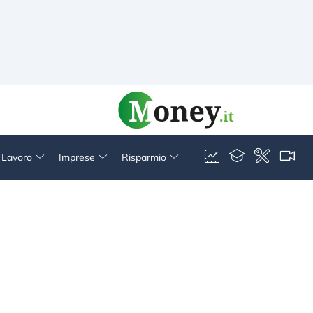
& Lavoro
Imprese
Risparmio