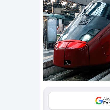
Dalle valutazioni estr
correzione. Cosa sta g
repricing degli asset?
Gli investitori stanno 
mostrando segni di s
Agg
verso le (…)
Fon
3 agosto 2026