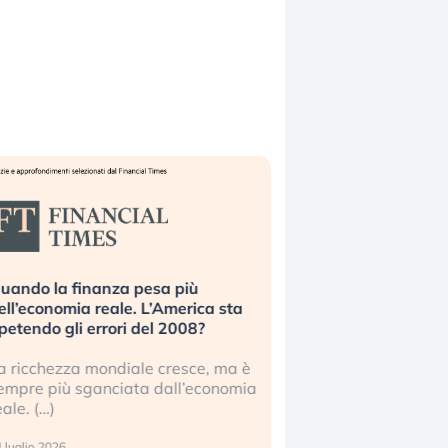
uando la finanza pesa più
Russia e Cina pronti
ell’economia reale. L’America sta
Starlink. Gli investit
ipetendo gli errori del 2008?
sottovalutando il ris
a ricchezza mondiale cresce, ma è
Gli investitori tech c
empre più sganciata dall’economia
ignorare il rischio geop
eale. (…)
17 luglio 2026
 luglio 2026